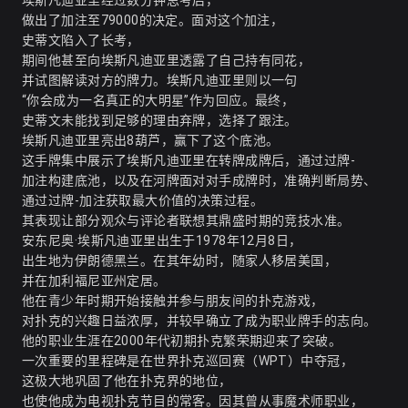
埃斯凡迪亚里经过数分钟思考后，
做出了加注至79000的决定。面对这个加注，
史蒂文陷入了长考，
期间他甚至向埃斯凡迪亚里透露了自己持有同花，
并试图解读对方的牌力。埃斯凡迪亚里则以一句
“你会成为一名真正的大明星”作为回应。最终，
史蒂文未能找到足够的理由弃牌，选择了跟注。
埃斯凡迪亚里亮出8葫芦，赢下了这个底池。
这手牌集中展示了埃斯凡迪亚里在转牌成牌后，通过过牌-
加注构建底池，以及在河牌面对对手成牌时，准确判断局势、
通过过牌-加注获取最大价值的决策过程。
其表现让部分观众与评论者联想其鼎盛时期的竞技水准。
安东尼奥·埃斯凡迪亚里出生于1978年12月8日，
出生地为伊朗德黑兰。在其年幼时，随家人移居美国，
并在加利福尼亚州定居。
他在青少年时期开始接触并参与朋友间的扑克游戏，
对扑克的兴趣日益浓厚，并较早确立了成为职业牌手的志向。
他的职业生涯在2000年代初期扑克繁荣期迎来了突破。
一次重要的里程碑是在世界扑克巡回赛（WPT）中夺冠，
这极大地巩固了他在扑克界的地位，
也使他成为电视扑克节目的常客。因其曾从事魔术师职业，