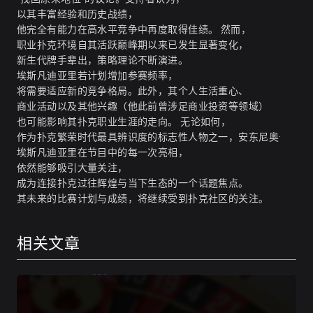
以其丰富经验和历史战绩，
他完全有能力在高水平竞争中再度取得佳绩。 然而，
职业扑克环境自其活跃巅峰期以来已发生显著变化，
新生代牌手辈出，策略理论不断演进。
埃斯凡迪亚里若计划增加参赛频率，
将需要适应新的竞争格局。此外，其个人生活重心、
商业活动以及其他兴趣（他此前曾涉足商业投资等领域）
也可能影响其扑克职业生涯的走向。 无论如何，
作为扑克繁荣时代最具辨识度的标志性人物之一，安东尼奥·
埃斯凡迪亚里在节目中的每一次亮相，
依然能够吸引大量关注，
成为连接扑克过往辉煌与当下生态的一个话题焦点。
其未来的比赛计划与成绩，将继续受到扑克社区的关注。
相关文章