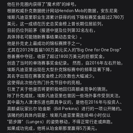
他在扑克圈内获得了“魔术师”的绰号。
根据权威扑克数据统计网站Hendon Mob的数据，安东尼奥·
埃斯凡迪亚里职业生涯累计获得的线下锦标赛奖金超过2780万
美元，这一成绩在历史总奖金榜上曾长期位居前列，
目前仍位列前茅（报道中提及位列第32名左右，
具体排名可能随新赛事结果动态变化）。
他是扑克史上最成功的锦标赛牌手之一，
尤其在2012年首届100万美元买入的“Big One for One Drop”
慈善赛中夺冠，收获了超过1800万美元的巨额奖金，
创造了当时的单场赛事奖金纪录。 然而，自2016年左右开始，
埃斯凡迪亚里出现在大型扑克锦标赛中的频率显著下降，
其名字出现在赛事奖金榜上的次数也大幅减少。
这使得此次他在热门扑克节目中的亮相，
引发了关于他是否将更积极地回归高额桌竞争的猜测。
除了扑克成就，埃斯凡迪亚里也曾因一些场外事件受到关注。
其中最为人津津乐道也颇具争议的，是他在2016年与投资人、
高额桌玩家比尔·珀金斯（Bill Perkins）进行的一项公开赌约。
该赌约的具体内容是：埃斯凡迪亚里需连续48小时仅以
“箭步蹲”（Lunges）的姿势移动，不得正常行走或奔跑。
如果成功完成，他将从珀金斯那里赢得5万美元。