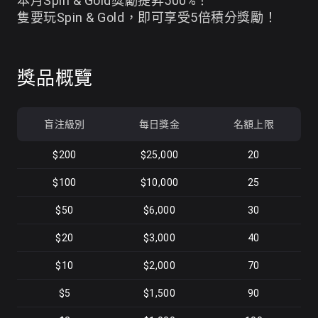
本月Spin & Gold獎勵提昇500%！
隻要玩Spin & Gold，即可享受5倍積分獎勵！
獎品概覽
盲注級別
每日獎金
名額上限
$200
$25,000
20
$100
$10,000
25
$50
$6,000
30
$20
$3,000
40
$10
$2,000
70
$5
$1,500
90