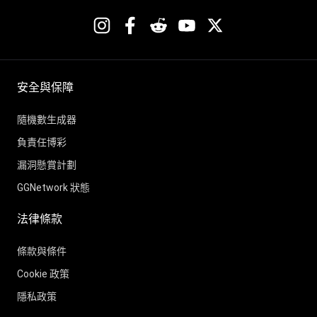
安全與保障
隨機數生成器
負責任博彩
漏洞懸賞計劃
GGNetwork 狀態
法律條款
條款與條件
Cookie 政策
隱私政策