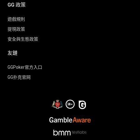
GG 政策
遊戲規則
提現政策
安全與生態政策
友鏈
GGPoker官方入口
GG扑克官网