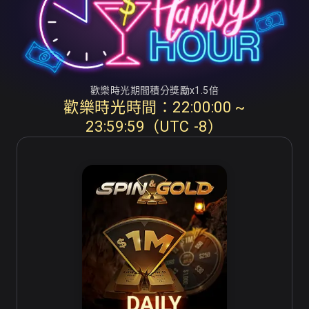
歡樂時光期間積分獎勵x1.5倍
歡樂時光時間：22:00:00 ~
23:59:59（UTC -8）