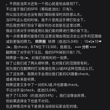
。不把底池弄大还有一个担心就是怕会碰到TT，
不过鉴于我们的SPR（筹码底池比）只有3，
所以加注的话也没有我们筹码很深时风险那么大。
当SPR这么低的时候，我不介意用这手牌打到全下，
然后我觉得打到全下最好的办法就是在这里过牌，
借此引诱对手诈唬或用比我们差的牌进行薄价值下注。
有一点很重要的是我们在这里没理由用加注去让对手的范围缩
减到更强的牌力。
转牌圈
转牌（底池25,040）：10♦Q♦10❤
J♣，我check，BTN位下13,500，我跟注。
=== 分析 ===
翻牌跟了对手的下注后，我的SPR掉到只有1.75，
转牌是一张J♣，对我们很有利的一张牌，
除了让我们成了两头顺听牌，也对我们的范围很有利，
因为我们在翻牌的打法像是在用JJ或AK这种范围这么打。
出了这张牌，我猜对手会用比我们差的QX跟着check，
或者用本来是听牌，
转牌这里又多中了一对的KJ或J9也跟着check。
不过对手没check，底池25,040，
他下了13,500（约底池的54%），我们没理由弃牌，
但如果选择全下也是不对的，
在这种情况中全下是很多没经验玩家会犯的错，