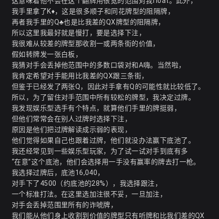
这意味着他不会在这个翻牌用很宽的范围对我float。此外，
我手里拿了K♦，这是很多顺子和同花牌型的阻隔牌，
再者我手里的Q♣也是比我差的QX牌型的阻隔牌，
所以这里我最好就是慢打，要是选择下注，
我很难从较差的牌型那收割一或两条街的价值，
假如转牌发一张白板，
我猜对手会丢掉他范围中的多数口袋对和A嗨。当然啦，
我肯定希望对手能用比我差的QX跟三条街，
但鉴于已经发了两张Q，因此对手拿有Q的可能性就比较低了。
所以，为了留住对手范围中所有较松的牌型，我决定过牌。
我发现娱乐型选手有个特点，就算他们手里的牌挺弱，
但他们常常会在别人过牌时选择下注，
原因是他们把过牌解读成示弱的表现，
他们觉得如果自己也跟着过牌，他们就没办法赢下底池了。
我还经常见到一些娱乐型玩家，为了试一试对手到底有多
“在意”这个底池，他们会选择用一手没有赢率的牌去打一枪。
我选择过牌后，底池16,040，
对手下了4500（约底池的28%），我选择跟注，
一个标准打法。在这里选加注很不妥，一旦加注，
对手会丢掉范围里所有的诈唬牌，
我们能从他们身上收割到价值的牌型只有听牌和比我们差的QX