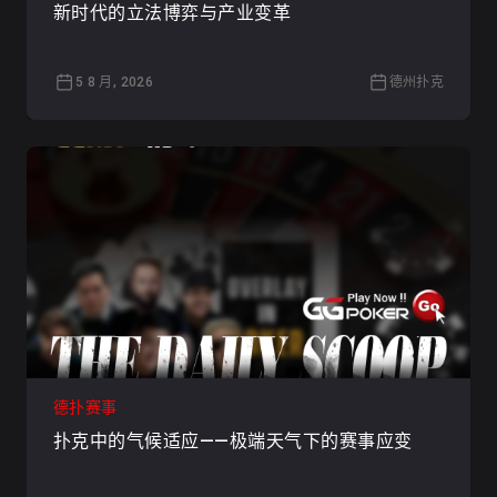
新时代的立法博弈与产业变革
5 8 月, 2026
德州扑克
德扑赛事
扑克中的气候适应——极端天气下的赛事应变