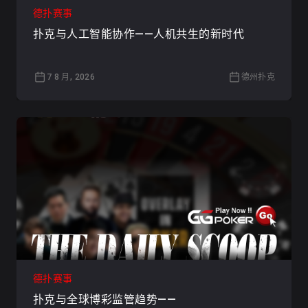
德扑赛事
扑克与人工智能协作——人机共生的新时代
7 8 月, 2026
德州扑克
德扑赛事
扑克与全球博彩监管趋势——