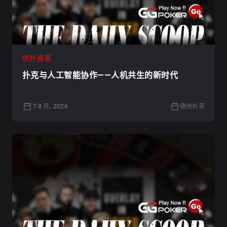
德扑赛事
扑克与人工智能协作——人机共生的新时代
7 8 月, 2026
德州扑克