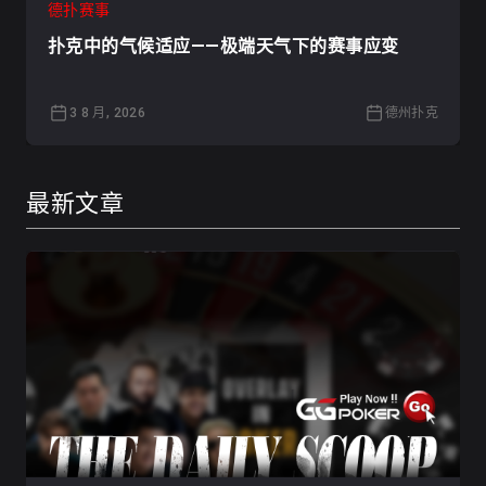
德扑赛事
扑克中的气候适应——极端天气下的赛事应变
3 8 月, 2026
德州扑克
最新文章