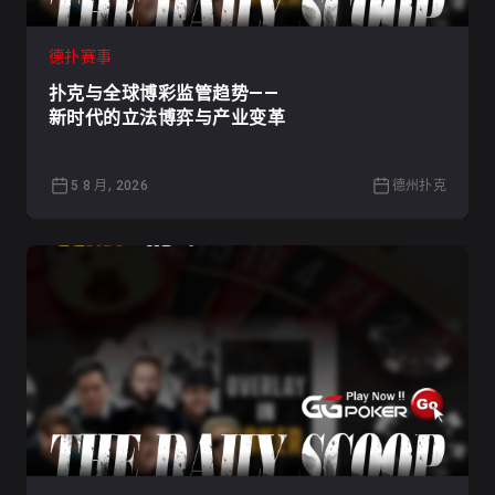
德扑赛事
扑克与全球博彩监管趋势——
新时代的立法博弈与产业变革
5 8 月, 2026
德州扑克