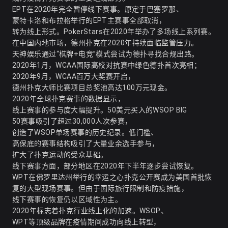
EPT在2020年完全暂停线下赛事。原定于巴塞罗那、
蒙特卡洛和布拉格举行的EPT主赛事全部取消，
转为线上形式。PokerStars在2020年举办了多场线上系列赛。
在中国内地市场，德州扑克在2020年持续面临监管压力。
天神娱乐通过“棋牌+电竞”模式尝试为德扑寻找合规出路。
2020年1月，WCAA国际高校对抗赛中绿色德扑首次亮相；
2020年9月，WCAA百万大奖赛开启，
德州扑克大师比赛项目总奖池高达100万元现金
。
2020年全球扑克赛事的数据显示，
线上赛事的参与度大幅提升。50美元买入的WSOP BIG
50赛事吸引了超过30,000人次参赛，
创造了WSOP单场赛事的历史纪录。低门槛、
高保底的赛事结构吸引了大量业余选手参与，
扩大了扑克运动的受众基础。
线下赛事方面，部分地区在2020年下半年逐步尝试恢复。
WPT在佛罗里达州举行的幸运之心扑克公开赛成为美国首批恢
复的大型现场赛事。但由于国际旅行限制和防疫措施，
线下赛事的恢复仍以区域性为主。
2020年标志着扑克行业线上化的加速。WSOP、
WPT等顶级品牌在疫情期间成功向线上转型，