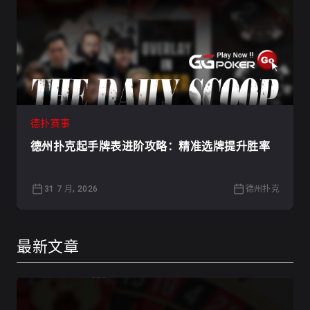
德扑赛事
德州扑克起手牌表进阶攻略：精准选牌提升胜率
31 7 月, 2026
德州扑克
最新文章