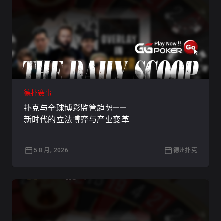
德扑赛事
扑克与全球博彩监管趋势——
新时代的立法博弈与产业变革
5 8 月, 2026
德州扑克