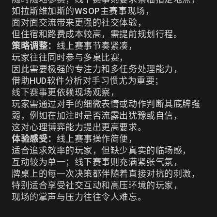
如拉斯维加斯的WSOP主赛事现场，
面对面交流带来更强的社交体验，
但住宿和路费成本较高，需提前规划行程。
策略调整：
线上赛事节奏紧凑，
玩家往往同时参与多桌比赛，
因此需要极强的专注力和多任务处理能力，
借助HUD软件分析对手习惯尤为重要；
线下赛事更依赖现场观察，
玩家需通过对手的细微表情或动作判断其底牌强
弱，例如在加注时是否流露出犹豫或自信，
这对心理博弈能力提出更高要求。
体验感受：
线上赛事操作简便，
适合追求效率的玩家，但缺少真实的临场感，
互动较为单一；线下赛事则充满紧张气氛，
牌桌上的每一次决策都伴随着直接对抗的刺激，
特别适合享受社交互动和高压环境的玩家，
现场的掌声与压力往往令人难忘。