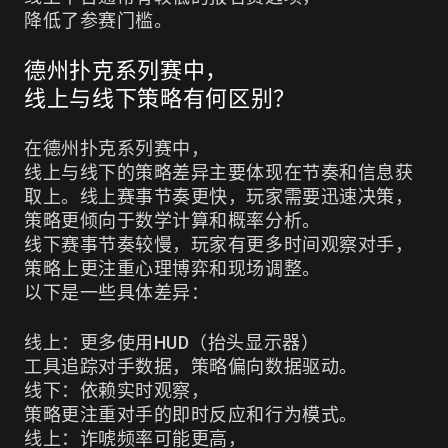
降低了参赛门槛。
德州扑克系列赛中，
线上与线下策略有何区别？
在德州扑克系列赛中，
线上与线下的策略差异主要体现在节奏和信息获
取上。线上赛事节奏更快，玩家需要迅速决策，
策略更倾向于数学计算和概率分析。
线下赛事节奏较慢，玩家有更多时间观察对手，
策略上更注重心理博弈和现场调整。
以下是一些具体差异：
线上：更多使用HUD（抬头显示器）
工具追踪对手数据，策略偏向数据驱动。
线下：依赖实时观察，
策略更注重对手的即时反应和行为模式。
线上：诈唬频率可能更高，