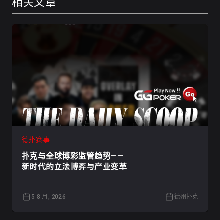
相关文章
德扑赛事
扑克与全球博彩监管趋势——
新时代的立法博弈与产业变革
5 8 月, 2026
德州扑克