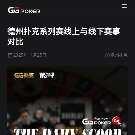
GGPOKER
德州扑克
德州扑克系列赛线上与线下赛事
对比
2025年11月25日
德州扑克