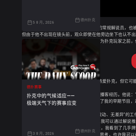
德州扑克
5 8 月, 2026
Charlie Wilmoth是Hustler Casino Live
但由于他不出现在镜头前，观众即使在他旁边坐下也认不出这
Wilmoth的扑克生涯始于俄亥俄州。在成为扑克玩家之前
他说：“我一直喜欢创作和分享作品。我热爱扑克，但它可
德扑赛事
他们也在试图拿走你的钱。”
Wilmoth之所以走上解说之路，源于他的播客经历。他说：“当我开
扑克中的气候适应——
Goone一起玩5/10/20级别的游戏。他听了我的早期节目，邀
极端天气下的赛事应变
几年后，我转到了HCL。”
Wilmoth形容解说工作是一种“诚实、低波动、无差异”
通常有人做了与我会做的不同的事情，但我可以通过解说推
试着欣赏他人的视角是很有价值的。最近，我看到了几手牌
德州扑克
3 8 月, 2026
我打的游戏没有HCL那么疯狂，但这让我思考，也许我可以