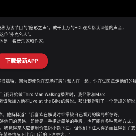
的常规解说员，也被称为该节目的“隐形之声”。成千上万的HCL观众都认识他的声音，
位“扑克名人”
。
，他是一名音乐家和作家。
下载最新APP
能很孤独，因为即使你在现场打牌时和人在一起，你在试图拿走他们的
始做Third Man Walking播客时，我经常和Marc
请我加入他在Live at the Bike的解说。那让我得到了一个常规的解
的工作。他解释道：“我喜欢在解说时经常被自己看到的牌局所惊讶。
演他们的思路。即使是一手相对简单的手牌，也可能有多种思考方式，
，我觉得某人应该用价值牌小额下注，但他们下注大得多而且得到了支
在某些情况下比我目前的下注更大。”