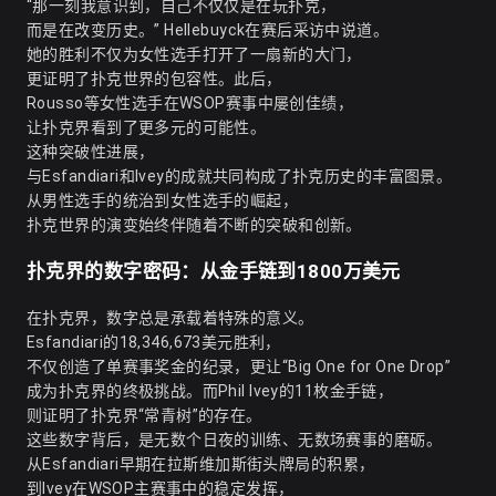
“那一刻我意识到，自己不仅仅是在玩扑克，
而是在改变历史。” Hellebuyck在赛后采访中说道。
她的胜利不仅为女性选手打开了一扇新的大门，
更证明了扑克世界的包容性。此后，
Rousso等女性选手在WSOP赛事中屡创佳绩，
让扑克界看到了更多元的可能性。
这种突破性进展，
与Esfandiari和Ivey的成就共同构成了扑克历史的丰富图景。
从男性选手的统治到女性选手的崛起，
扑克世界的演变始终伴随着不断的突破和创新。
扑克界的数字密码：从金手链到1800万美元
在扑克界，数字总是承载着特殊的意义。
Esfandiari的18,346,673美元胜利，
不仅创造了单赛事奖金的纪录，更让“Big One for One Drop”
成为扑克界的终极挑战。而Phil Ivey的11枚金手链，
则证明了扑克界“常青树”的存在。
这些数字背后，是无数个日夜的训练、无数场赛事的磨砺。
从Esfandiari早期在拉斯维加斯街头牌局的积累，
到Ivey在WSOP主赛事中的稳定发挥，