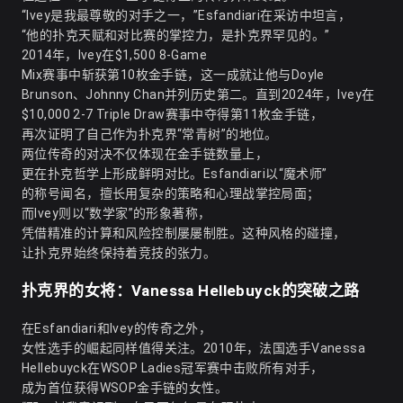
“Ivey是我最尊敬的对手之一，”Esfandiari在采访中坦言，
“他的扑克天赋和对比赛的掌控力，是扑克界罕见的。”
2014年，Ivey在$1,500 8-Game
Mix赛事中斩获第10枚金手链，这一成就让他与Doyle
Brunson、Johnny Chan并列历史第二。直到2024年，Ivey在
$10,000 2-7 Triple Draw赛事中夺得第11枚金手链，
再次证明了自己作为扑克界“常青树”的地位。
两位传奇的对决不仅体现在金手链数量上，
更在扑克哲学上形成鲜明对比。Esfandiari以“魔术师”
的称号闻名，擅长用复杂的策略和心理战掌控局面；
而Ivey则以“数学家”的形象著称，
凭借精准的计算和风险控制屡屡制胜。这种风格的碰撞，
让扑克界始终保持着竞技的张力。
扑克界的女将：Vanessa Hellebuyck的突破之路
在Esfandiari和Ivey的传奇之外，
女性选手的崛起同样值得关注。2010年，法国选手Vanessa
Hellebuyck在WSOP Ladies冠军赛中击败所有对手，
成为首位获得WSOP金手链的女性。