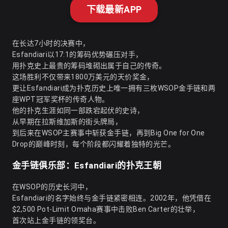
下载最新APP
在长达7小时的决赛中，
Esfandiari以17:1的筹码优势碾压对手，
用扑克史上最贵的筹码堆砌出属于自己的传奇。
这场胜利不仅带来1800万美元的天价奖金，
更让Esfandiari成为扑克历史上唯一拥有三枚WSOP金手链和两
座WPT冠军奖杯的传奇人物。
他的扑克生涯如同一部跌宕起伏的史诗，
从早期在拉斯维加斯的街头牌局，
到后来在WSOP主赛事中斩获金手链，再到Big One for One
Drop的巅峰时刻，每个阶段都闪耀着独特的光芒。
金手链俱乐部：Esfandiari的扑克王朝
在WSOP的历史长河中，
Esfandiari的名字始终与金手链紧密相连。2002年，他凭借在
$2,500 Pot-Limit Omaha赛事中击败Ben Carter的壮举，
首次站上金手链的领奖台。