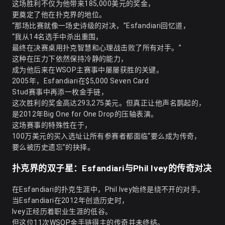
这场胜利不仅为他带来185,000美元的奖金，
更奠定了他在扑克界的地位。
“那场比赛就像一场史诗级的对决，”Esfandiari回忆道，
“我从14名选手中杀出重围，
最终在决赛桌用扑克智慧和心理战击败了所有对手。”
这种在压力下依然保持冷静的能力，
成为他后来在WSOP主赛事中屡屡获胜的关键。
2005年，Esfandiari在$5,000 Seven Card
Stud赛事中再添一枚金手链，
这次胜利的奖金高达293,275美元。但真正让他声名鹊起的，
是2012年Big One for One Drop的压轴表演。
这场赛事的特殊性在于，
100万美元的买入选址让所有参赛者都面临“要么成为传奇，
要么被历史遗忘”的抉择。
扑克界的双子星：Esfandiari与Phil Ivey的传奇对决
在Esfandiari的扑克生涯中，Phil Ivey始终是绕不开的对手。
当Esfandiari在2012年创造历史时，
Ivey正经历着职业生涯的低谷。
但这位11次WSOP金手链得主的传奇并未终结。