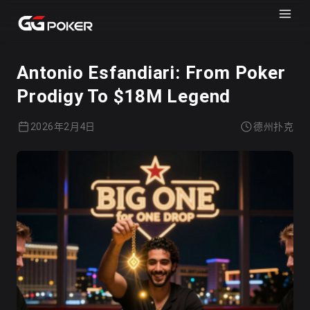
GGPOKER
德州扑克
Antonio Esfandiari: From Poker
Prodigy To $18M Legend
2026年2月4日
德州扑克