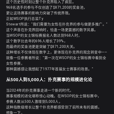
这个历史性时刻让整个扑克界陷入了疯狂。
968名选手的参与不仅创造了$871,200的奖金池，
更让这场赛事的影响力突破了传统界限。
正如WSOP执行总监Ty
Stewart所说："我们需要为女性在扑克界的参与做更多推广。"
这个声音在扑克界回响时，恰逢一场更震撼的数字风暴。
当WSOP的女士锦标赛报名人数达到968人时，
这个数字比去年的696人增长了39%，
而最终的奖金池更是突破了$871,200大关。
这种增长不仅体现在数字上，更体现在扑克界的观念转变中——
就像一位参赛者所说："第一次在WSOP的女士锦标赛中看到全
女性参赛，
那种震撼感让我想起了1977年首届女士赛事的场景。"
从500人到5,000人：扑克赛事的规模进化论
当2024年的扑克赛事走进一个新的时代，
赛事规模的进化堪称惊心动魄。在WSOP的女士锦标赛中，
参赛人数从500人激增到5,000人，
这种指数级增长让整个扑克界都感受到了前所未有的震撼。
想象一下，