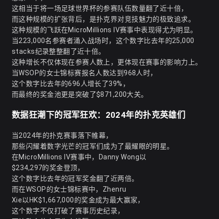
这相当于将一场足球世界杯的参赛队伍数量翻了近十倍，
而这种规模的扩张背后，是扑克界对竞技魅力的极致追求。
这种规模的飞跃在MicroMillions IV赛事中表现得尤为明显。
当223,000名参赛者涌入战场时，这个数字比去年的25,000
stacks纪录整整翻了近十倍。
这种增长不仅体现在参赛人数上，更体现在赛事的影响力上。
当WSOP的女士锦标赛报名人数达到968人时，
这个数字比去年的696人增长了39%，
而最终的奖金池更是突破了$871,200大关。
数据狂潮下的冠军狂欢：2024年的扑克英雄们
当2024年的扑克赛事落下帷幕，
那些闪耀着数字光芒的冠军们成为了最耀眼的明星。
在MicroMillions IV赛事中，Danny Wong以
$234,297的奖金登顶，
这个数字比去年的冠军奖金翻了近两倍。
而在WSOP的女士锦标赛中，Zhenru
Xie以HK$1,667,000的奖金成为最大赢家，
这个数字不仅打破了赛事历史纪录，