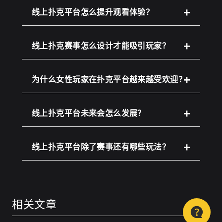
线上扑克平台怎么提升观看体验？
线上扑克赛事怎么设计才能吸引玩家？
为什么女性玩家在扑克平台越来越受欢迎？
线上扑克平台未来会怎么发展？
线上扑克平台除了赛事还有哪些玩法？
相关文章