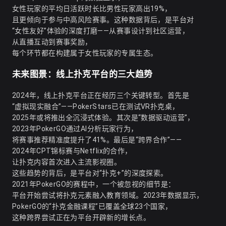
女性玩家的平均日活跃时长比男性玩家高出19%，
且更倾向于参与中高风险赛事。这种数据背后，是平台对
“女性友好”体验的深度打磨——从赛事设计到社区运营，
从直播互动到赛事奖励，
每个环节都在构建属于女性玩家的专属生态。
未来图景：线上扑克平台的三大趋势
2024年，线上扑克平台正在经历三个关键转型。首先是
“虚拟现实融合”——PokerStars已在测试VR扑克桌，
2025年或将推出全沉浸式体验。其次是“数据驱动运营”，
2023年PokerGO通过AI分析玩家行为，
将赛事推荐精准度提升了41%。最后是“跨界合作”——
2024年CPT锦标赛与Netflix的合作，
让扑克内容首次进入主流影视圈。
这些趋势的背后，是平台对“扑克+”的深度探索。
2021年PokerGO的赛程中，一个被忽视的细节是：
平台开始尝试将扑克元素融入教育领域。2023年数据显示，
PokerGO的“扑克金融课程”已覆盖全球23个国家，
这种跨界尝试正在为平台开辟新的增长点。