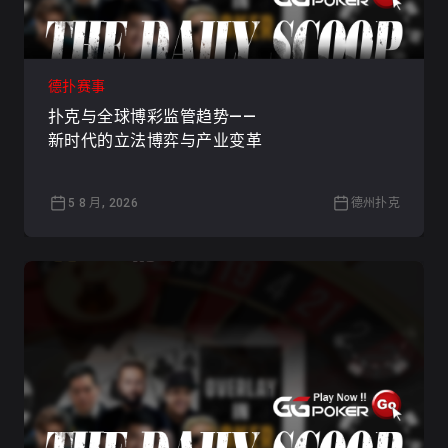
德扑赛事
扑克与全球博彩监管趋势——
新时代的立法博弈与产业变革
5 8 月, 2026
德州扑克