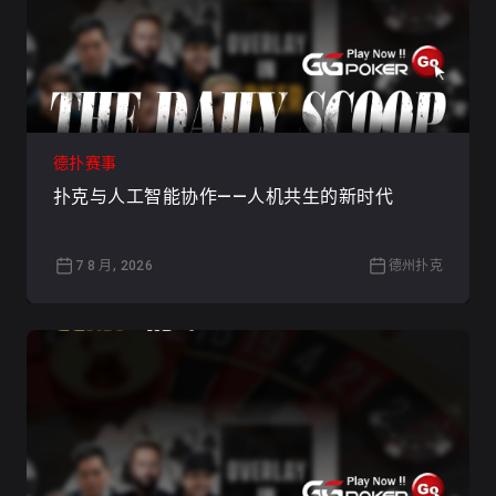
德扑赛事
扑克与人工智能协作——人机共生的新时代
7 8 月, 2026
德州扑克