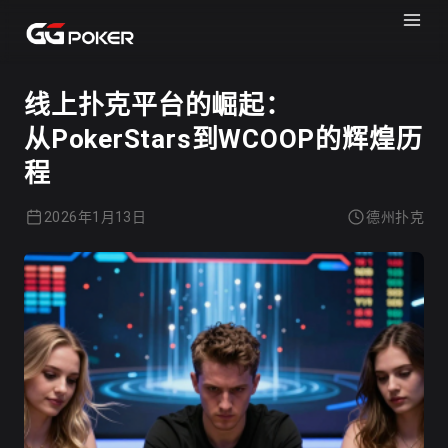
GGPOKER
德州扑克
线上扑克平台的崛起：
从PokerStars到WCOOP的辉煌历
程
2026年1月13日
德州扑克