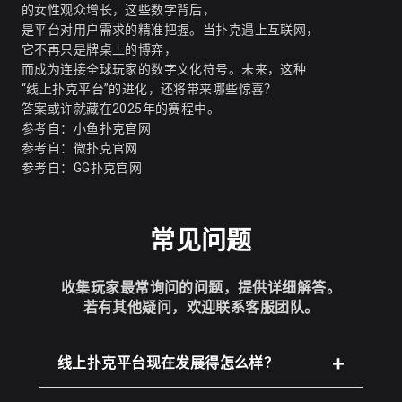
的女性观众增长，这些数字背后，
是平台对用户需求的精准把握。当扑克遇上互联网，
它不再只是牌桌上的博弈，
而成为连接全球玩家的数字文化符号。未来，这种
“线上扑克平台”的进化，还将带来哪些惊喜？
答案或许就藏在2025年的赛程中。
参考自：
小鱼扑克官网
参考自：
微扑克官网
参考自：
GG扑克官网
常见问题
收集玩家最常询问的问题，提供详细解答。
若有其他疑问，欢迎联系客服团队。
线上扑克平台现在发展得怎么样？